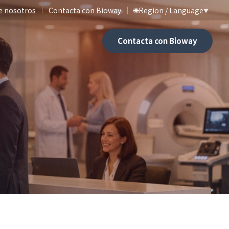
e nosotros
Contacta con Bioway
🌐
Region / Language
▼
Contacta con Bioway