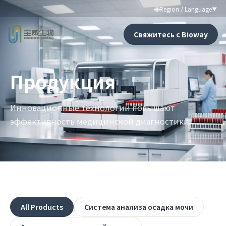
🌐
Region / Language
▼
Свяжитесь с Bioway
Продукция
Инновационные технологии повышают
эффективность медицинской диагностики.
All Products
Система анализа осадка мочи