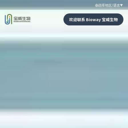
🌐
选择地区/语言
▼
欢迎联系 Bioway 宝威生物