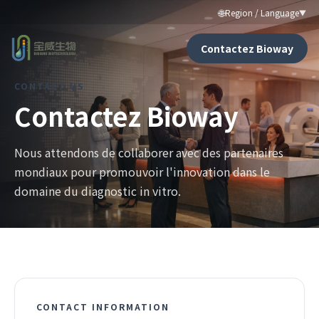
🌐
Region / Language
▼
Contactez Bioway
CONTACT US
Contactez Bioway
Nous attendons de collaborer avec des partenaires
mondiaux pour promouvoir l'innovation dans le
domaine du diagnostic in vitro.
CONTACT INFORMATION